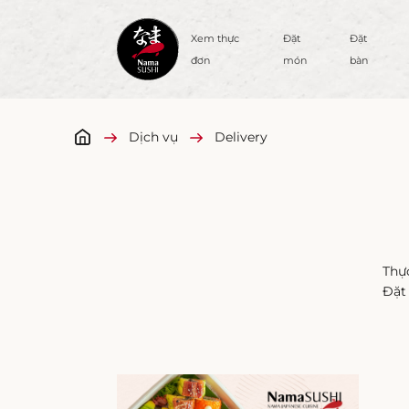
DỊCH VỤ
Xem thực
Đặt
Đặt
đơn
món
bàn
Dịch vụ
Delivery
Thự
Đặt