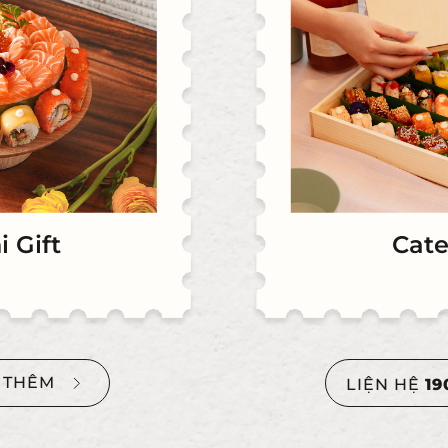
Cate
i Gift
U THÊM
LIỆN HỆ
19